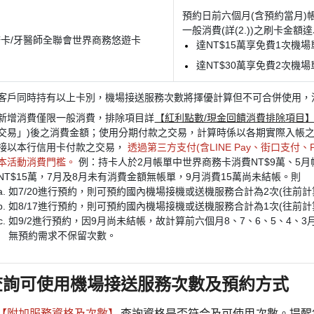
預約日前六個月(含預約當月)
一般消費(詳(2.))之刷卡金額
卡/牙醫師全聯會世界商務悠遊卡
達NT$15萬享免費1次機場
達NT$30萬享免費2次機場
客戶同時持有以上卡別，機場接送服務次數將擇優計算但不可合併使用，
新增消費僅限一般消費，排除項目詳
【紅利點數/現金回饋消費排除項目
交易」)後之消費金額；使用分期付款之交易，計算時係以各期實際入帳
接以本行信用卡付款之交易，
透過第三方支付(含LINE Pay、街口支付
本活動消費門檻。
例：持卡人於2月帳單中世界商務卡消費NT$9萬、5月
NT$15萬，7月及8月未有消費金額無帳單，9月消費15萬尚未結帳。則
如7/20進行預約，則可預約國內機場接機或送機服務合計為2次(往前計
如8/17進行預約，則可預約國內機場接機或送機服務合計為1次(往前計
如9/2進行預約，因9月尚未結帳，故計算前六個月8、7、6、5、4
無預約需求不保留次數。
查詢可使用機場接送服務次數及預約方式
【附加服務資格及次數】
查詢資格是否符合及可使用次數。提醒