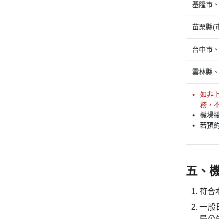
基隆市、
苗栗縣(市
台中市、
雲林縣、
如非
務，
機場
若預約
五、
符合
一般
局公