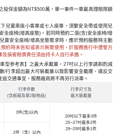
投保金額為NT$500萬，單一事件一車最高理賠限額
以下兒童乘座小客車或七人座車，須繫安全帶或使用兒
安全座椅(增高座墊)，若同時預約二張(含)安全座椅/增
兒童安全座椅/增高坐墊需求時，應於預約服務時主動
人預約時未告知或表示無需使用，於服務進行中遭警方
律及損害賠償責任須由持卡人自行承擔。
車型參考表】之最大承載量，27吋以上行李請斟酌減
數/行李超出最大可裝載量以致影響安全載運、違反交
往返交通事宜，服務廠商將不再另行派車。
行李件數
行李尺寸及
)
(含紙箱及第2點物品)
最大裝載量
3件(含)以內
20吋以下最多3件
25~27吋最多2件
28~29吋最多1件
2件（含）以內