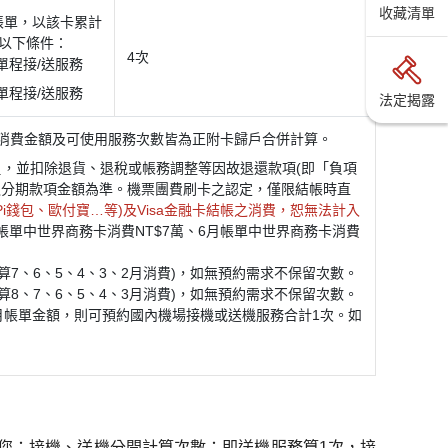
收藏清單
帳單，以該卡累計
達以下條件：
4次
單程接/送服務
單程接/送服務
法定揭露
消費金額及可使用服務次數皆為正附卡歸戶合併計算。
】
，並扣除退貨、退稅或帳務調整等因故退還款項(即「負項
之分期款項金額為準。機票團費刷卡之認定，僅限結帳時直
、Pi錢包、歐付寶…等)及Visa金融卡結帳之消費，恕無法計入
帳單中世界商務卡消費NT$7萬、6月帳單中世界商務卡消費
算7、6、5、4、3、2月消費)，如無預約需求不保留次數。
算8、7、6、5、4、3月消費)，如無預約需求不保留次數。
、3月帳單金額，則可預約國內機場接機或送機服務合計1次。如
您：接機、送機分開計算次數；即送機服務算1次，接