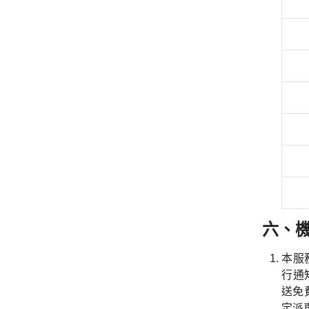
六、
本服
行通
送免
定派