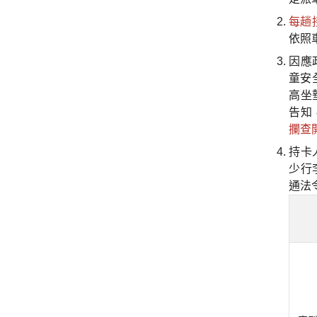
每趟
依照車
因應
童安
高坐
告知
攔查
持卡
少行
通法