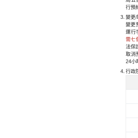
行預
變更
變更
運行
需七
法保
取消
24
行政