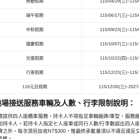
勞動假期
115/04/29(三)~115/
端午假期
115/06/17(三)~115/
中秋假期
115/09/23(三)~115/
國慶假期
115/10/07(三)~115/
光復假期
115/10/22(四)~115/
行憲假期
115/12/23(三)~115/
116元旦假期
115/12/30(三)~2027
機場接送服務車輛及人數、行李限制說明：
務提供四人座轎車服務，持卡人不得指定車輛廠牌/車型，服務
知持卡人。若持卡人指定七人座車或同行人數/行李數超出四人
費之外，每次須另加收NT$300，惟最終承載量須以不違反違
車權。