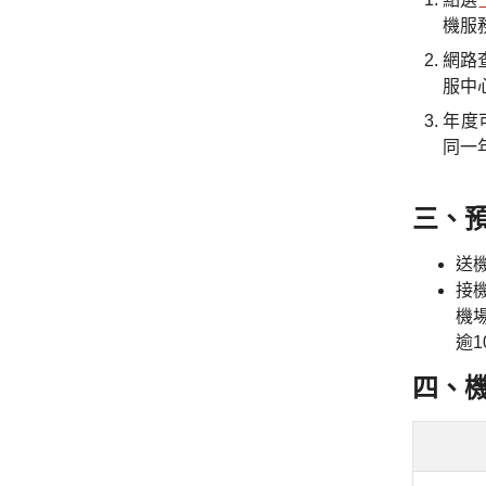
機服
網路
服中
年度
同一
三、
送
接
機
逾
四、