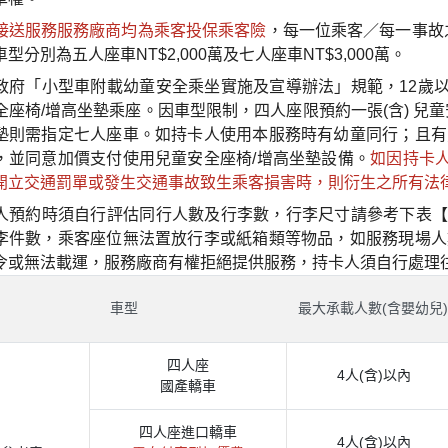
接送服務服務廠商均為乘客投保乘客險
，每一位乘客／每一事故之
型分別為五人座車NT$2,000萬及七人座車NT$3,000萬。
政府「小型車附載幼童安全乘坐實施及宣導辦法」規範，12歲
全座椅/增高坐墊乘座。因車型限制，四人座限預約一張(含) 兒童
墊則需指定七人座車。如持卡人使用本服務時有幼童同行；且有
，並同意加價支付使用兒童安全座椅/增高坐墊設備。
如因持卡
開立交通罰單或發生交通事故致生乘客損害時，則衍生之所有法
人預約時須自行評估同行人數及行李數，行李尺寸請參考下表【
李件數，乘客座位無法置放行李或紙箱類等物品，如服務現場人
令或無法載運，服務廠商有權拒絕提供服務，持卡人須自行處理
車型
最大承載人數(含嬰幼兒
四人座
4人(含)以內
國產轎車
四人座進口轎車
4人(含)以內