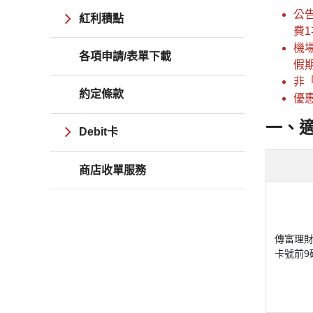
公
紅利積點
費
機
各項申請/表單下載
假
非
約定條款
優惠
一、
Debit卡
商店收單服務
傳富理
卡號前9碼