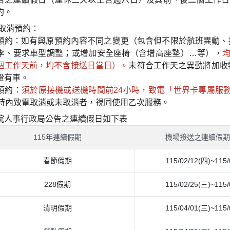
約。
/取消預約：
預約：如有與原預約內容不同之變更（包含但不限於航班異動、接
李、要求車型調整；或增加安全座椅（含增高座墊）…等），
個工作天前，均不含接送日當日）。
未符合工作天之異動將加收特
證有車。
預約：
須於原接機或送機時間前24小時，致電「世界卡專屬服務專線
小時內致電取消或未取消者，視同使用乙次服務。
院人事行政局公告之連續假日如下表
115年連續假期
機場接送之連續假
春節假期
115/02/12(四)~115/
228假期
115/02/25(三)~115/
清明假期
115/04/01(三)~115/