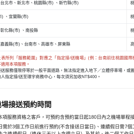
台北市、新北市、桃園縣(市) 、新竹縣(市)
) 、宜蘭縣(市)
彰化縣(市) 、南投縣
嘉義縣(市)、台南市、高雄市、屏東縣
上表所列「服務範圍」對應之「指定接/送機場」(例：台南前往桃園國際
不適用本項服務。
接送服務僅限停等於一般平面道路，無法指定進入地下／立體停車場，或搬運
人指定接/送至環宇商務中心，每次須另加收NT$400。
機場接送預約時間
本項服務資格之客戶，可預約含預約當日起180日內之機場單程接
日需於3個工作日前進行預約(不含接送日當日)、連續假日需7個
告之連續假日（連休三天以上含週六日）及其前、後二個工作日，