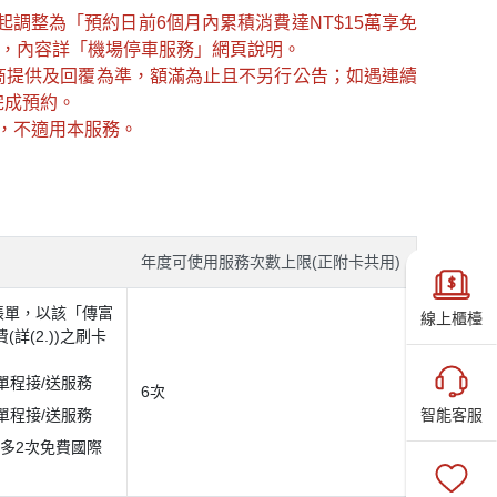
1起調整為「預約日前6個月內累積消費達NT$15萬享免
服務，內容詳「機場停車服務」網頁說明。
商提供及回覆為準，額滿為止且不另行公告；如遇連續
完成預約。
務，不適用本服務。
年度可使用服務次數上限(正附卡共用)
帳單，以該「傳富
線上櫃檯
詳(2.))之刷卡
單程接/送服務
6次
單程接/送服務
智能客服
多2次免費國際