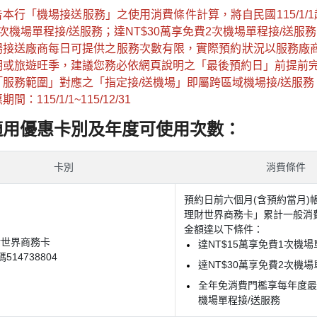
告本行「機場接送服務」之使用消費條件計算，將自民國115/1/
1次機場單程接/送服務；達NT$30萬享免費2次機場單程接/送
場接送廠商每日可提供之服務次數有限，實際預約狀況以服務廠
期或旅遊旺季，建議您務必依網頁說明之「最後預約日」前提前
「服務範圍」對應之「指定接/送機場」即屬跨區域機場接/送服
期間：115/1/1~115/12/31
適用優惠卡別及年度可使用次數：
卡別
消費條件
預約日前六個月(含預約當月)
理財世界商務卡」累計一般消費(
金額達以下條件：
財世界商務卡
達NT$15萬享免費1次機場
514738804
達NT$30萬享免費2次機場
全年免消費門檻享每年度最
機場單程接/送服務