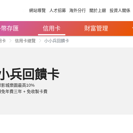
:::
網站導覽
人才招募
海外分行
關於上銀
投資人關係
外幣存匯
信用卡
財富管理
用卡
信用卡總覽
小小兵回饋卡
小兵回饋卡
影城樂園最高10%
免年費三年 + 免收製卡費