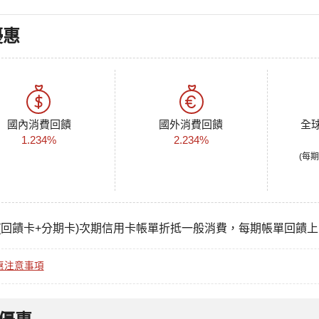
優惠
國內消費回饋
國外消費回饋
全
1.234%
2.234%
(每期
(回饋卡+分期卡)次期信用卡帳單折抵一般消費，每期帳單回饋上限N
惠注意事項