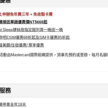
優惠
上申辦免年費三年 + 免收製卡費
場接送單趟優惠價NT$668起
ust Sleep捷絲旅指定館別買一晚送一晚
游吧ESIM優惠68折起及SIM卡優惠85折起
級美饌/住宿優惠/ 尊享優惠
活動由Mastercard國際組織提供，須事先預約或登錄，每月
服務
場停車全年18天