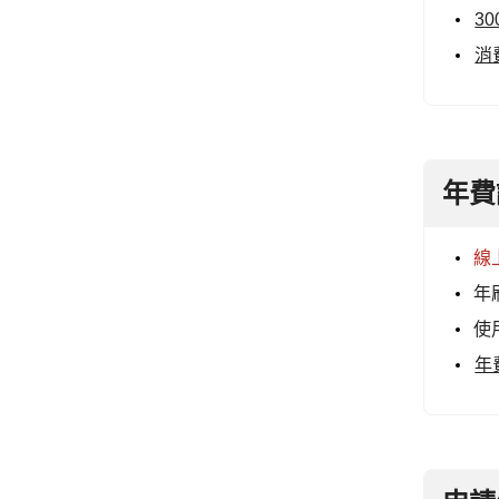
3
消
年費
線
年
使
年