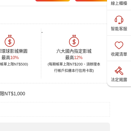
線上櫃檯
智能客服
-
球環球影城樂園
六大國內指定影城
收藏清單
最高
10%
最高
12%
帳單上限NT$500)
(每期帳單上限NT$200、須辦理本
行帳戶扣繳本行信用卡款)
法定揭露
T$1,000