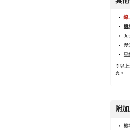
其他
線
機
J
漫
星
※以上
頁。
附加
機