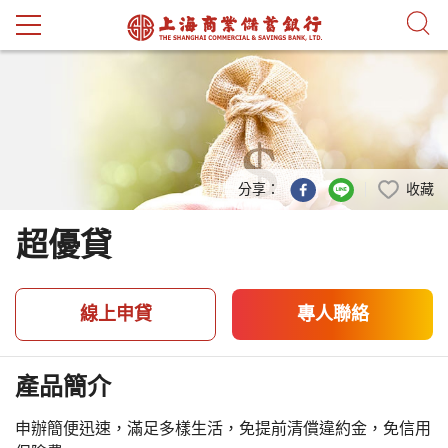
跳到主要內容
分享：
收藏
超優貸
線上申貸
專人聯絡
產品簡介
申辦簡便迅速，滿足多樣生活，免提前清償違約金，免信用