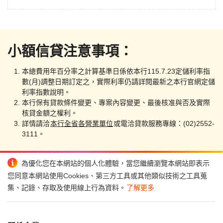
小額信貸注意事項：
本總費用年百分率之計算基準日係依本行115.7.23定儲利率指
數(月)調整日期訂定之，實際利率仍請詳閱最新之本行官網定儲
利率指數說明。
本行保有貸款條件變更、專案內容變更、最後核准與否及實際
核貸金額之權利。
詳情請洽
本行全省各營業單位
或電洽貸款服務專線：(02)2552-
3111。
為優化您在本網站的個人化體驗，當您繼續瀏覽本網站即表示
您同意本網站使用Cookies、第三方工具或其他類似技術之工具蒐
集、記錄、存取及使用線上行為資料。
了解更多