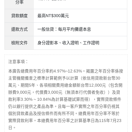
分率
貸款額度
最高NT$300萬元
還款方式
一般信貸：每月平均攤還本息
檢附文件
身分證影本、收入證明、工作證明
注意事項：
本廣告總費用年百分率約4.97%~12.63%。揭露之年百分率係按
主管機關備查之標準計算範例予以計算（依信用貸款新台幣30
萬元、期間5年、各項相關費用總金額新台幣12,000元（包含開
辦費9,000元，代償費3,000元（無須本行代償者免收））及貸
款利率3.30% ~ 10.84%為計算基礎試算而得），實際貸款條件
仍以銀行提供之產品為準。且每一客戶實際之年百分率仍視其
個別貸款產品及授信條件而有所不同。總費用年百分率不等於
實際貸款利率。本總費用年百分率之計算基準日為115年7月23
日。