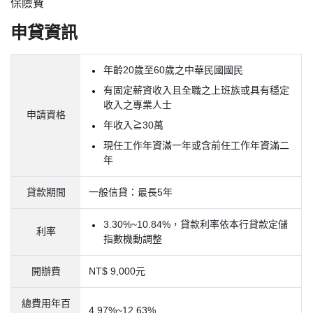
保險費
申貸資訊
年齡20歲至60歲之中華民國國民
有固定薪資收入且全職之上班族或具有穩定
收入之專業人士
申請資格
年收入≧30萬
現任工作年資滿一年或含前任工作年資滿二
年
貸款期間
一般信貸：最長5年
3.30%~10.84%，貸款利率依本行貸款定儲
利率
指數機動調整
開辦費
NT$ 9,000元
總費用年百
4.97%~12.63%