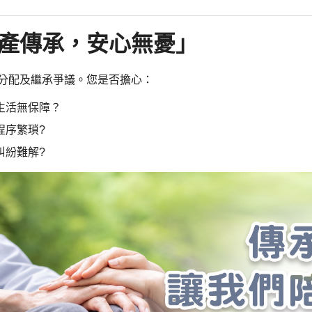
產傳承，安心無憂」
分配及繼承爭議。您是否擔心：
生活無保障？
程序繁瑣?
糾紛難解?