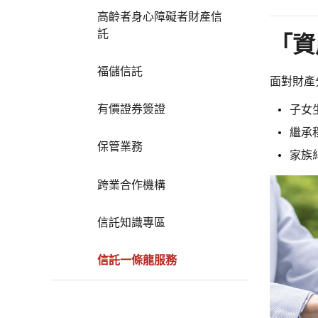
高齡者身心障礙者財產信
託
「資
福儲信託
面對財產
有價證券簽證
子女
繼承
保管業務
家族
跨業合作機構
信託知識專區
信託一條龍服務