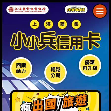
優惠
回饋
再升級
輕鬆
給力
分期