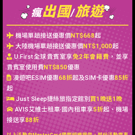
出國
旅遊
瘋
/
機場單趟接送優惠價
NT$668
起
大陸機場單趟接送優惠價
NT$1,000
起
U.First全球貴賓室享
免2年會籍費
，並享
貴賓室使用費
NT$850
優惠
漫遊吧ESIM優惠
68折
起及SIM卡優惠
85折
起
Just Sleep捷絲旅指定館別
買1晚送1晚
AVIS艾維士租車‧國內租車享
5折
起、機場
接送享
88折
以上活動由MasterCard國際組織提供，部份活動需事