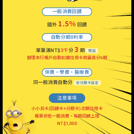
一般消費回饋
1.5%
國外
回饋
自動分期0利率
3
單筆滿NT$
3千
分
期
預設
辦理本行帳戶自動扣繳信用卡款最高分6期
保費・學費・醫療費
同一般消費自動分
依分期卡設定
注意事項
小小兵卡(回饋卡+分期卡)次期信用卡
帳單折抵一般消費，每期回饋上限
NT$1,000