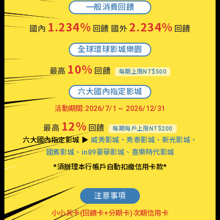
一般消費回饋
1.234%
2.234%
國內
回饋 國外
回饋
全球環球影城樂園
10%
最高
回饋
每期上限NT$500
六大國內指定影城
活動期間:2026/7/1 ~ 2026/12/31
12%
最高
回饋
每期每戶上限NT$200
六大國內指定影城 ▶
威秀影城、秀泰影城、新光影城、
國賓影城、in89豪華影城、喜樂時代影城
*須辦理本行帳戶自動扣繳信用卡款*
注意事項
小小兵卡(回饋卡+分期卡)次期信用卡