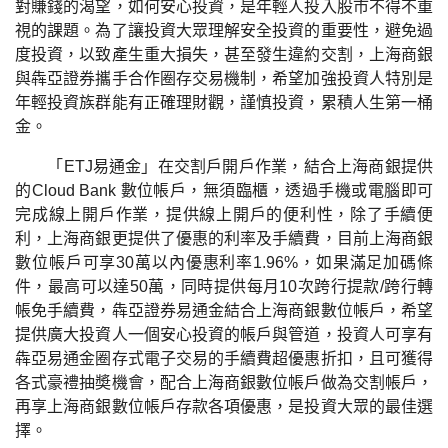
對賺錢的渴望，如何安心投資，是年輕人投入股市不得不重
視的課題。為了讓投資大眾理解安全投資的重要性，避免過
度投資，以致產生重大損失，甚至發生違約交割，上海商銀
與犇亞證券攜手合作圈存交易機制，希望加強投資人特別是
年輕投資族群能有正確理財觀，謹慎投資，累積人生第一桶
金。
「ETJ易通金」在交割戶開戶作業，結合上海商銀提供
的Cloud Bank 數位帳戶，無須臨櫃，透過手機或電腦即可
完成線上開戶作業，提供線上開戶的便利性，除了手續便
利，上海商銀更提供了優惠的利率及手續費，目前上海商銀
數位帳戶可享30萬以內優惠利率1.96%，如果滿足加碼條
件，最高可以達50萬，同時提供每月10次跨行提款/跨行轉
帳免手續費，犇亞證券易通金結合上海商銀數位帳戶，希望
提供廣大投資人一個安心投資的帳戶與管道，投資人可享有
犇亞易通金圈存式電子交易的手續費超優惠折扣，且可獲得
各式豪禮抽奬機會，配合上海商銀數位帳戶做為交割帳戶，
再享上海商銀數位帳戶存款各項優惠，是投資大眾的最佳選
擇。