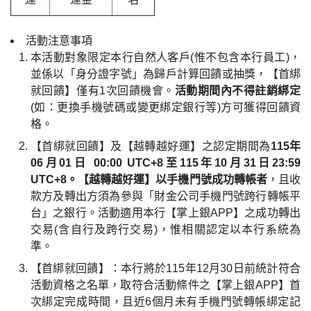
活動注意事項
本活動對象限定本行自然人客戶(惟不包含本行員工)，
並係以「身分證字號」為歸戶計算回饋或抽獎，【首綁
就回饋】僅有1次回饋機會。
活動期間內不得註銷綁定
(如：更換手機號碼或變更綁定銀行等)方可獲得回饋資
格。
【首綁就回饋】及【越轉越好運】之認定期間為
115年
06月01日 00:00 UTC+8至115年10月31日23:59
UTC+8。【越轉越好運】以手機門號成功轉帳者
，且收
款方及轉出方須為參與「財金公司手機門號跨行轉帳平
台」之銀行。活動適用本行【掌上銀APP】之成功轉出
交易(含自行及跨行交易)，惟相關認定以本行系統為
準。
【首綁就回饋】：本行將於115年12月30日前統計符合
活動資格之名單，取符合活動條件之【掌上銀APP】首
次綁定完成時間，且近6個月未有手機門號轉帳綁定記