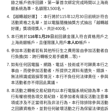
錄之帳戶依序回饋，第一筆首次綁定完成時間以上海商
銀系統為準，名額限3,500名。
【越轉越好運】：本行將於115年12月30日前統計符合
活動資格之名單，並以電腦隨機抽獎方式抽出「越轉越
好運」獎項得獎人，共計400名。
本行將於
116年1月29日
前回饋金匯入符合資格用戶之
上海商銀帳戶，且僅限匯入用戶
本人ID
帳戶。
參加本活動者若有其他所衍生之費用皆由參加活動者自
行負擔(如：跨行轉帳交易手續費…等)。
如有任何因電腦、網路、電話、技術或不可歸責本行之
事由，而使參加活動者，所提供之資料有遺失、錯誤、
無法辨識或毀損等情況，本行不負任何法律責任，參與
本活動者亦不得因此異議。
本活動之轉帳交易紀錄均以本行電腦系統紀錄為準。本
行有權檢視各項交易紀錄，若參加者有違反活動注意事
項或涉及不正當得利及非法行為，本行除排除參與活動
之回饋資格外，並對任何破壞活動之行為保留法律追訴